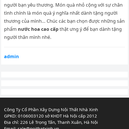
người bạn yêu thương. Món quà nhỏ cộng với sự chân
tình chính là món quà ý nghĩa nhất dành tặng người
thương của mình… Chúc các bạn chọn được những sản
phẩm
nước hoa cao cấp
thật ưng ý để bạn dành tặng
người thân mình nhé.
admin
Công Ty Cổ Phần Xây Dựng Nội Thất Nhà Xinh
GPKD: 0106003120 sở KHDT Hà Nội cấp 2012
Địa chỉ: 226 Lê Trọng Tấn, Thanh Xuân, Hà Nội
Email:
sale@noithatxinh.vn