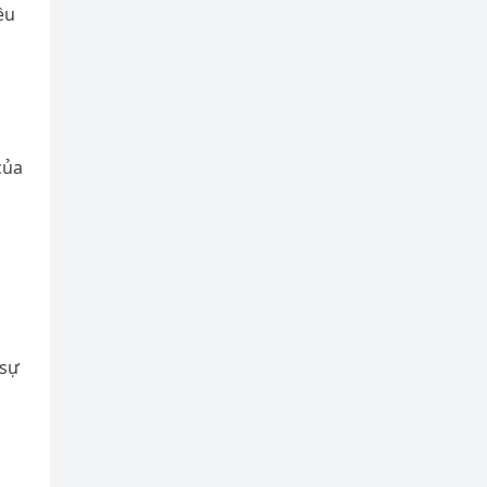
ều
của
 sự