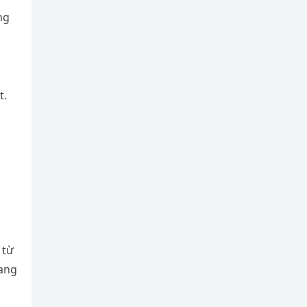
ng
t.
 từ
mang