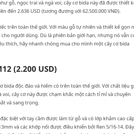
hư gỗ, ngọc trai và ngà voi, cây cơ bida này đã được thiết k
ao lên đến 2.636 USD (tương đương với 62.500.000 VNĐ).
iếc trên toàn thế giới. Với màu gỗ tự nhiên và thiết kế gọn 
p cho người dùng. Dù là phiên bản giới hạn, nhưng nó vẫn c
yêu thích, hãy nhanh chóng mua cho mình một cây cơ bida
M12 (2.200 USD)
 bida độc đáo và hiếm có trên toàn thế giới. Với chất liệu 
à voi, cây cơ này được chạm khắc một cách tỉ mỉ và chuyên
ắt và sang trọng.
 đặc biệt với tay cầm được làm từ gỗ và có lớp khảm cao cấp
 13mm và các khớp nối được điều khiển bởi Ren 5/16-14. Đây