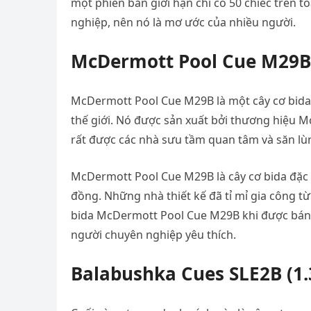
một phiên bản giới hạn chỉ có 50 chiếc trên t
nghiệp, nên nó là mơ ước của nhiều người.
McDermott Pool Cue M29B 
McDermott Pool Cue M29B là một cây cơ bida 
thế giới. Nó được sản xuất bởi thương hiệu Mc
rất được các nhà sưu tầm quan tâm và săn lù
McDermott Pool Cue M29B là cây cơ bida đặc 
đồng. Những nhà thiết kế đã tỉ mỉ gia công từ
bida McDermott Pool Cue M29B khi được bán t
người chuyên nghiệp yêu thích.
Balabushka Cues SLE2B (1.