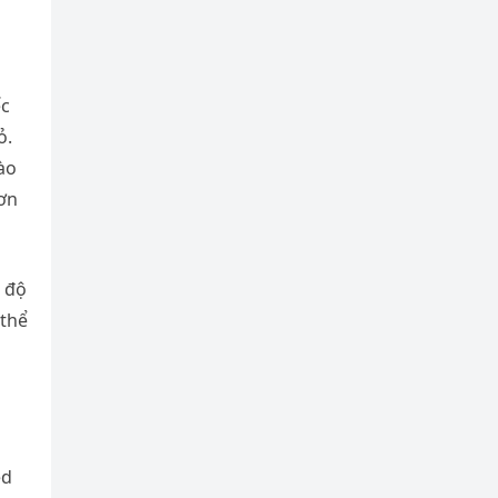
ếc
ỏ.
bào
hơn
, độ
 thể
ed