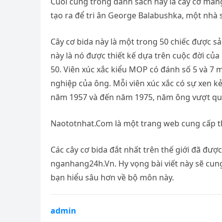
Cuối cùng trong danh sách này là cây cơ man
tạo ra để tri ân George Balabushka, một nhà 
Cây cơ bida này là một trong 50 chiếc được sản
này là nó được thiết kế dựa trên cuộc đời củ
50. Viên xúc xắc kiểu MOP có đánh số 5 và 7 m
nghiệp của ông. Mỗi viên xúc xắc có sự xen kẻ
năm 1957 và đến năm 1975, năm ông vượt qu
Naototnhat.Com là một trang web cung cấp thô
Các cây cơ bida đắt nhất trên thế giới đã đượ
nganhang24h.Vn. Hy vọng bài viết này sẽ cung
bạn hiểu sâu hơn về bộ môn này.
admin