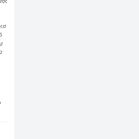
ược
 cơ
ố
sự
ừ
p