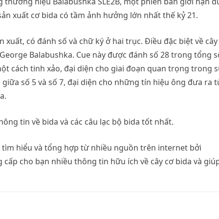
g thương hiệu Balabushka SLE2B, một phiên bản giới hạn đ
sản xuất cơ bida có tầm ảnh hưởng lớn nhất thế kỷ 21.
 xuất, có đánh số và chữ ký ở hai trục. Điều đặc biệt về cây
a George Balabushka. Cue này được đánh số 28 trong tổng s
ột cách tinh xảo, đại diện cho giai đoạn quan trọng trong 
 giữa số 5 và số 7, đại diện cho những tín hiệu ông đưa ra t
a.
ng tin về bida và các câu lạc bộ bida tốt nhất.
c tìm hiểu và tổng hợp từ nhiều nguồn trên internet bởi
 cấp cho bạn nhiều thông tin hữu ích về cây cơ bida và giú