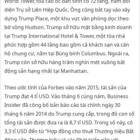
World Tower, tòa cao ốc dân sinh có 72 tầng, nằm đối
diện Trụ sở Liên Hiệp Quốc. Ông cũng bắt tay vào xây
dựng Trump Place, một khu vực văn phòng dọc theo
bờ sông Hudson. Trump sở hữu mặt bằng kinh doanh
tại Trump International Hotel & Tower, một tòa nhà
phức hợp gồm 44 tầng bao gồm cả khách sạn và căn
hộ chung cư, nằm tại Bùng binh Columbus. Ngoài ra,
Trump còn sở hữu hàng trăm nghìn mét vuông bất
động sản hạng nhất tại Manhattan.
Theo ước tính của Forbes vào năm 2015, tài sản của
Trump đạt 4 tỉ USD. Vào tháng 6 cùng năm, Business
Insider đã công bố bản báo cáo tài chính ngày 30
tháng 6 năm 2014 do Trump cung cấp, trong đó con số
tổng tài sản được đưa ra là 8,7 tỉ USD. Trong số này, có
3,3 tỉ USD đến từ “Hợp đồng cho thuê Thương hiệu Bất
động sản, Thương hiệu và các Phát triển gắn với