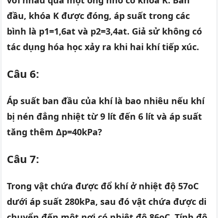
với nhau qua một ống nhỏ có khóa K. Ban
đầu, khóa K được đóng, áp suất trong các
bình là p1=1,6at và p2=3,4at. Giả sử không có
tác dụng hóa học xảy ra khi hai khí tiếp xúc.
Câu 6:
Áp suất ban đầu của khí là bao nhiêu nếu khí
bị nén đẳng nhiệt từ 9 lít đến 6 lít và áp suất
tăng thêm Δp=40kPa?
Câu 7:
Trong vật chứa được đổ khí ở nhiệt độ 57oC
dưới áp suất 280kPa, sau đó vật chứa được di
chuyển đến một nơi có nhiệt độ 86oC. Tính độ