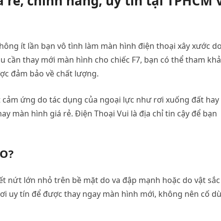
 rẻ, chính hãng, uy tín tại TPHCM 
ông ít lần bạn vô tình làm màn hình điện thoại xây xước d
u cần thay mới màn hình cho chiếc F7, bạn có thể tham kh
ược đảm bảo về chất lượng.
ệt cảm ứng do tác dụng của ngoại lực như rơi xuống đất hay 
y màn hình giá rẻ. Điện Thoại Vui là địa chỉ tin cậy để bạn
PO?
ết nứt lớn nhỏ trên bề mặt do va đập mạnh hoặc do vật sắc
nơi uy tín để được thay ngay màn hình mới, không nên cố d