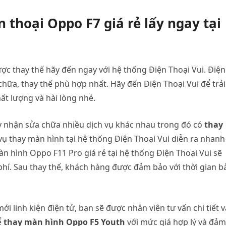
ện
thoại
Oppo
F7
giá
rẻ lấy ngay tại
ợc thay thế hãy đến ngay với hệ thống Điện Thoại Vui. Điện
chữa, thay thế phù hợp nhất. Hãy đến Điện Thoại Vui để trải
ất lượng và hài lòng nhé.
đây nhận sửa chữa nhiều dịch vụ khác nhau trong đó có
thay
ụ thay màn hình tại hệ thống Điện Thoại Vui diễn ra nhanh
 hình Oppo F11 Pro giá rẻ tại hệ thống Điện Thoại Vui sẽ
 phí. Sau thay thế, khách hàng được đảm bảo với thời gian b
i linh kiện điện tử, bạn sẽ được nhân viên tư vấn chi tiết v
ể
thay màn hình Oppo F5 Youth
với mức giá hợp lý và đảm