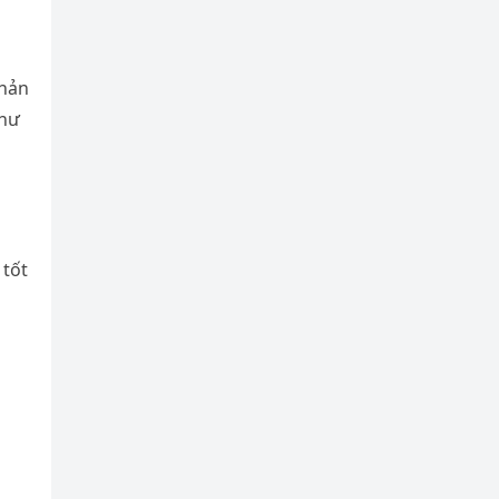
phản
như
 tốt