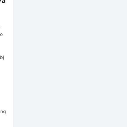
và
o
ảo
bị
ùng