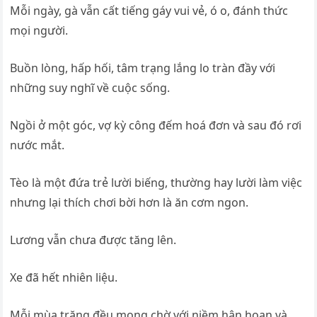
Mỗi ngày, gà vẫn cất tiếng gáy vui vẻ, ó o, đánh thức
mọi người.
Buồn lòng, hấp hối, tâm trạng lắng lo tràn đầy với
những suy nghĩ về cuộc sống.
Ngồi ở một góc, vợ kỳ công đếm hoá đơn và sau đó rơi
nước mắt.
Tèo là một đứa trẻ lười biếng, thường hay lười làm việc
nhưng lại thích chơi bời hơn là ăn cơm ngon.
Lương vẫn chưa được tăng lên.
Xe đã hết nhiên liệu.
Mỗi mùa trăng đều mong chờ với niềm hân hoan và