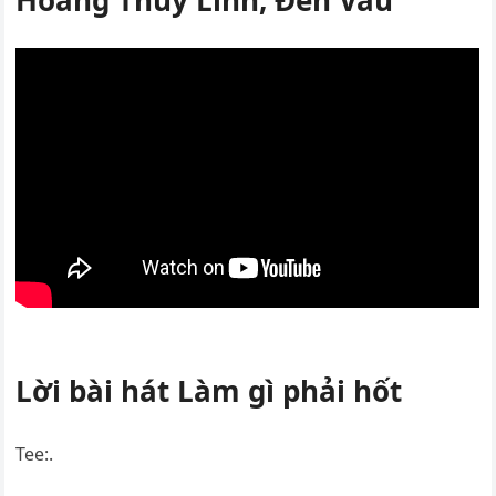
Hoàng Thùy Linh, Đen Vâu
Lời bài hát Làm gì phải hốt
Tee:.