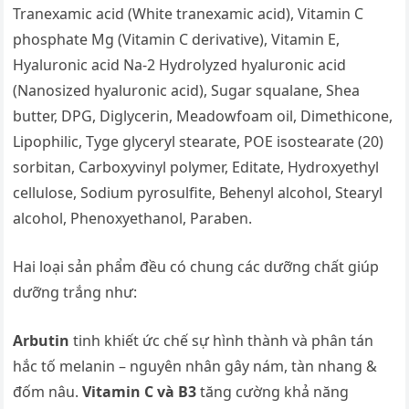
Tranexamic acid (White tranexamic acid), Vitamin C
phosphate Mg (Vitamin C derivative), Vitamin E,
Hyaluronic acid Na-2 Hydrolyzed hyaluronic acid
(Nanosized hyaluronic acid), Sugar squalane, Shea
butter, DPG, Diglycerin, Meadowfoam oil, Dimethicone,
Lipophilic, Tyge glyceryl stearate, POE isostearate (20)
sorbitan, Carboxyvinyl polymer, Editate, Hydroxyethyl
cellulose, Sodium pyrosulfite, Behenyl alcohol, Stearyl
alcohol, Phenoxyethanol, Paraben.
Hai loại sản phẩm đều có chung các dưỡng chất giúp
dưỡng trắng như:
Arbutin
tinh khiết ức chế sự hình thành và phân tán
hắc tố melanin – nguyên nhân gây nám, tàn nhang &
đốm nâu.
Vitamin C và B3
tăng cường khả năng