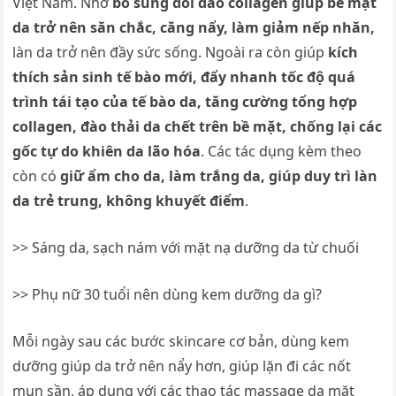
Việt Nam. Nhờ
bổ sung dồi dào collagen
giúp bề mặt
da trở nên săn chắc, căng nẩy, làm giảm nếp nhăn,
làn da trở nên đầy sức sống. Ngoài ra còn giúp
kích
thích sản sinh tế bào mới, đẩy nhanh tốc độ quá
trình tái tạo của tế bào da, tăng cường tổng hợp
collagen, đào thải da chết trên bề mặt, chống lại các
gốc tự do khiên da lão hóa
. Các tác dụng kèm theo
còn có
giữ ẩm cho da, làm trắng da, giúp duy trì làn
da trẻ trung, không khuyết điểm
.
>> Sáng da, sạch nám với mặt nạ dưỡng da từ chuối
>> Phụ nữ 30 tuổi nên dùng kem dưỡng da gì?
Mỗi ngày sau các bước skincare cơ bản, dùng kem
dưỡng giúp da trở nên nẩy hơn, giúp lặn đi các nốt
mụn sần, áp dụng với các thao tác massage da mặt