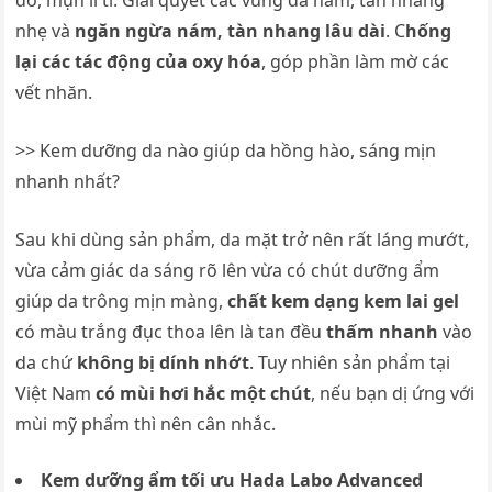
đỏ, mụn li ti. Giải quyết các vùng da nám, tàn nhang
nhẹ và
ngăn ngừa nám, tàn nhang lâu dài
. C
hống
lại các tác động của oxy hóa
, góp phần làm mờ các
vết nhăn.
>> Kem dưỡng da nào giúp da hồng hào, sáng mịn
nhanh nhất?
Sau khi dùng sản phẩm, da mặt trở nên rất láng mướt,
vừa cảm giác da sáng rõ lên vừa có chút dưỡng ẩm
giúp da trông mịn màng,
chất kem dạng kem lai gel
có màu trắng đục thoa lên là tan đều
thấm nhanh
vào
da chứ
không bị dính nhớt
. Tuy nhiên sản phẩm tại
Việt Nam
có mùi hơi hắc một chút
, nếu bạn dị ứng với
mùi mỹ phẩm thì nên cân nhắc.
Kem dưỡng ẩm tối ưu Hada Labo Advanced