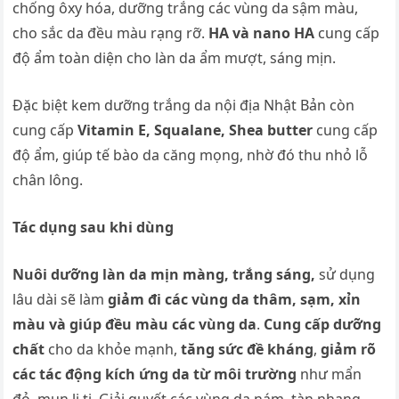
chống ôxy hóa, dưỡng trắng các vùng da sậm màu,
cho sắc da đều màu rạng rỡ.
HA và nano HA
cung cấp
độ ẩm toàn diện cho làn da ẩm mượt, sáng mịn.
Đặc biệt kem dưỡng trắng da nội địa Nhật Bản còn
cung cấp
Vitamin E
, Squalane, Shea butter
cung cấp
độ ẩm, giúp tế bào da căng mọng, nhờ đó thu nhỏ lỗ
chân lông.
Tác dụng sau khi dùng
Nuôi dưỡng làn da mịn màng, trắng sáng,
sử dụng
lâu dài sẽ làm
giảm đi các vùng da thâm, sạm, xỉn
màu và giúp đều màu các vùng da
.
Cung cấp dưỡng
chất
cho da khỏe mạnh,
tăng sức đề kháng
,
giảm rõ
các tác động kích ứng da từ môi trường
như mẩn