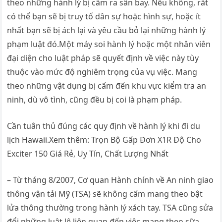
theo những hành lý bị cấm ra sân bay. Nếu không, rất
có thể bạn sẽ bị truy tố dân sự hoặc hình sự, hoặc ít
nhất bạn sẽ bị ách lại và yêu cầu bỏ lại những hành lý
phạm luật đó.Một máy soi hành lý hoặc một nhân viên
đại diện cho luật pháp sẽ quyết định về việc này tùy
thuộc vào mức độ nghiêm trọng của vụ việc. Mang
theo những vật dụng bị cấm đến khu vực kiểm tra an
ninh, dù vô tình, cũng đều bị coi là phạm pháp.
Cần tuân thủ đúng các quy định về hành lý khi đi du
lịch Hawaii.Xem thêm: Trọn Bộ Gấp Đơn X1R Độ Cho
Exciter 150 Giá Rẻ, Uy Tín, Chất Lượng Nhất
– Từ tháng 8/2007, Cơ quan Hành chính về An ninh giao
thông vận tải Mỹ (TSA) sẽ không cấm mang theo bật
lửa thông thường trong hành lý xách tay. TSA cũng sửa
đổi những luật lệ liên quan đến việc mang theo sữa