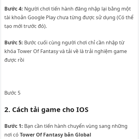
Bước 4:
Người chơi tiến hành đăng nhập lại bằng một
tài khoản Google Play chưa từng được sử dụng (Có thể
tạo mới trước đó).
Bước 5:
Bước cuối cùng người chơi chỉ cần nhập từ
khóa Tower Of Fantasy và tải về là trải nghiệm game
được rồi
Bước 5
2. Cách tải game cho IOS
Bước 1:
Bạn cần tiến hành chuyển vùng sang những
nơi có
Tower Of Fantasy bản Global