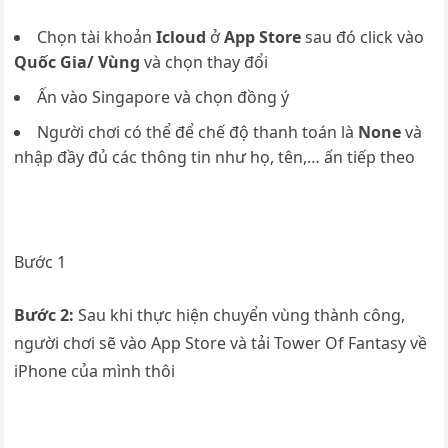
Chọn tài khoản
Icloud
ở
App Store
sau đó click vào
Quốc Gia/ Vùng
và chọn thay đổi
Ấn vào Singapore và chọn đồng ý
Người chơi có thể để chế độ thanh toán là
None
và
nhập đầy đủ các thông tin như họ, tên,… ấn tiếp theo
Bước 1
Bước 2:
Sau khi thực hiện chuyển vùng thành công,
người chơi sẽ vào App Store và tải Tower Of Fantasy về
iPhone của mình thôi