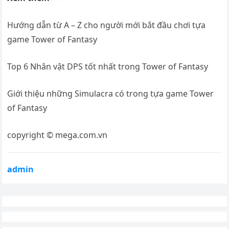
Hướng dẫn từ A – Z cho người mới bắt đầu chơi tựa
game Tower of Fantasy
Top 6 Nhân vật DPS tốt nhất trong Tower of Fantasy
Giới thiệu những Simulacra có trong tựa game Tower
of Fantasy
copyright © mega.com.vn
admin