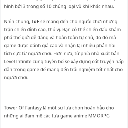
hình bởi 3 trong số 10 chúng loại vũ khí khác nhau.
Nhìn chung,
ToF
sẽ mang đến cho người chơi những
trận chiến đỉnh cao, thú vị. Bạn có thể chiến đấu khám
phá thế giới dễ dàng và hoàn toàn tự chủ, do đó mà
game được đánh giá cao và nhận lại nhiều phản hồi
tích cực từ người chơi. Hơn nữa, từ phía nhà xuất bản
Level Infinite cũng tuyên bố sẽ xây dựng cốt truyện hấp
dẫn trong game để mang đến trải nghiệm tốt nhất cho
người chơi.
Tower Of Fantasy là một sự lựa chọn hoàn hảo cho
những ai đam mê các tựa game anime MMORPG