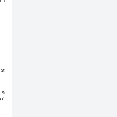
ánh
bột
óng
 có