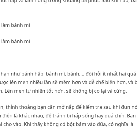
nút hấp và làm nóng trong khoảng 45 phút. Sau khi hấp, b
 hạn như bánh hấp, bánh mì, bánh,… đòi hỏi ít nhất hai quá
 được lên men nhiều lần sẽ mềm hơn và dễ chế biến hơn, và 
 Lên men tự nhiên tốt hơn, sẽ không bị co lại và cứng.
ện, thỉnh thoảng bạn cần mở nắp để kiểm tra sau khi đun n
 điện là khác nhau, để tránh bị hấp sống hay quá chín. Bạn
i cho vào. Khi thấy không có bột bám vào đũa, có nghĩa là