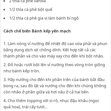
2 thìa cà phê vanilla
1/2 thìa cà phê bột quế
1/2 thìa cà phê gia vị làm bánh bí ngô
Cách chế biến Bánh kếp yến mạch
Làm nóng vỉ nướng để nhiệt độ cao vừa phải và phun
bằng dung dịch xịt chống dính. Kết hợp tất cả các
thành phần và cho vào máy xay cho đến khi bột nhão.
Đổ hoặc rưới bột lên vỉ nướng theo vòng tròn giống
như bánh kếp tròn.
Hãy nướng cho đến khi phần trên của bánh bắt đầu
bong ra, sau đó lật và nướng cho đến khi chúng không
còn nhão ở phần giữa và hơi nâu ở cả hai bên.
Cho thêm topping với si-rô, nhục đậu khấu (ngọc
quả hoa), trái cây tươi…