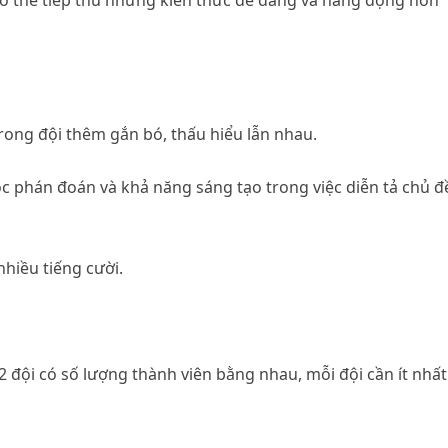
có thể tiếp thu những kiến thức dễ dàng và năng động hơn
trong đội thêm gắn bó, thấu hiểu lẫn nhau.
óc phán đoán và khả năng sáng tạo trong việc diễn tả chủ đ
nhiều tiếng cười.
 2 đội có số lượng thành viên bằng nhau, mỗi đội cần ít nhất