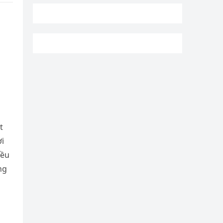
t
ơi
iều
ng