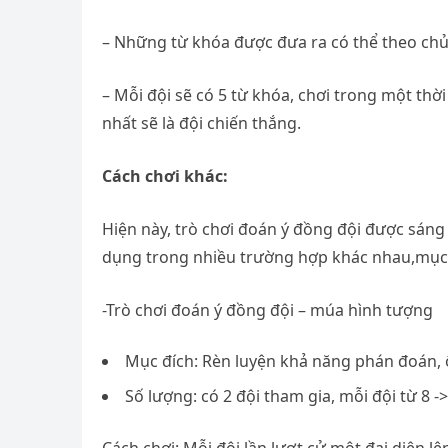
– Những từ khóa được đưa ra có thể theo chủ 
– Mỗi đội sẽ có 5 từ khóa, chơi trong một thờ
nhất sẽ là đội chiến thắng.
Cách chơi khác:
Hiện này, trò chơi đoán ý đồng đội được sáng 
dụng trong nhiều trường hợp khác nhau,mục 
-Trò chơi đoán ý đồng đội – múa hình tượng
Mục đích: Rèn luyện khả năng phán đoán, ôn
Số lượng: có 2 đội tham gia, mỗi đội từ 8 -