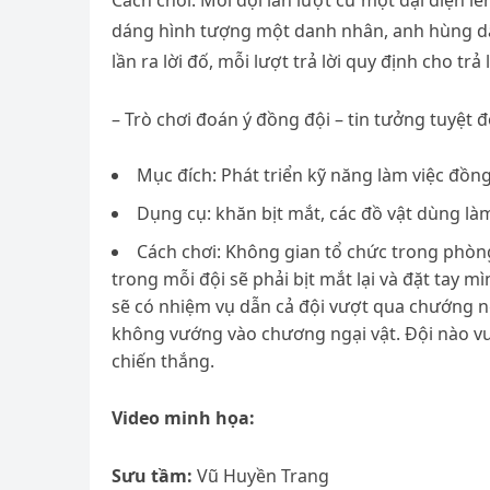
Cách chơi: Mỗi đội lần lượt cử một đại diện l
dáng hình tượng một danh nhân, anh hùng dân
lần ra lời đố, mỗi lượt trả lời quy định cho trả
– Trò chơi đoán ý đồng đội – tin tưởng tuyệt đ
Mục đích: Phát triển kỹ năng làm việc đồn
Dụng cụ: khăn bịt mắt, các đồ vật dùng là
Cách chơi: Không gian tổ chức trong phòng 
trong mỗi đội sẽ phải bịt mắt lại và đặt tay m
sẽ có nhiệm vụ dẫn cả đội vượt qua chướng ng
không vướng vào chương ngại vật. Đội nào vư
chiến thắng.
Video minh họa:
Sưu tầm:
Vũ Huyền Trang