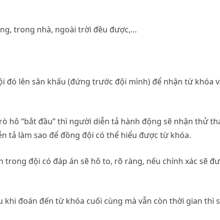
ng, trong nhà, ngoài trời đều được,…
đội đó lên sân khấu (đứng trước đội mình) để nhận từ khóa 
 trò hô “bắt đầu” thì người diễn tả hành động sẽ nhận thử t
ễn tả làm sao để đồng đội có thể hiểu được từ khóa.
ên trong đội có đáp án sẽ hô to, rõ ràng, nếu chính xác sẽ đ
u khi đoán đến từ khóa cuối cùng mà vẫn còn thời gian thì 