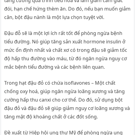
tăng cường quá trình tiêu hóa và làm giảm cảm giác
đói, hạn chế hứng thèm ăn. Do đó, nếu bạn muốn giảm
cân, bột đậu nành là một lựa chọn tuyệt vời.
Đậu đỗ sẽ là một lợi ích rất tốt để phòng ngừa bệnh
tiểu đường. Nó giúp tăng sản xuất hormone insulin ở
mức ổn định nhất và chất xơ có trong đậu sẽ giảm tốc
độ hấp thu đường vào máu, từ đó ngăn ngừa nguy cơ
mắc bệnh tiểu đường và các bệnh liên quan.
Trong hạt đậu đỏ có chứa isoflavones – Một chất
chống oxy hoá, giúp ngăn ngừa loãng xương và tăng
cường hấp thu canxi cho cơ thể. Do đó, sử dụng bột
đậu đỏ và đậu đỏ sẽ giúp giảm nguy cơ loãng xương và
tăng mật độ khoáng chất ở các đốt sống.
Đề xuất từ Hiệp hội ung thư Mỹ để phòng ngừa ung