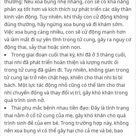
thường: Nếu xoa bụng nhẹ nhàng, con sẽ có khả năng
phản xạ tốt hơn và kích thích sự phát triển các dây thần
kinh vận động. Tuy nhiên, khi thấy con cử động không
đúng thường, hãy ngừng xoa bụng và đi khám sớm.
Việc xoa bụng càng nhiều, con sẽ cử động mạnh hơn
và làm mất đi sự yên tĩnh trong tử cung, gây ra nguy cơ
động thai, sảy thai hoặc sinh non.
Trong giai đoạn cuối thai kỳ, khi đã ở 3 tháng cuối,
thai nhi đã phát triển hoàn thiện và lượng nước ối
trong tử cung đã giảm đi. Tuy nhiên, không gian trong
tử cung lại trở nên chật hẹp, khiến cho thai nhi bị bí
bách. Một lực tác động nhỏ cũng có thể làm cho thai
nhi chuyển động và thay đổi vị trí, gây khó khăn trong
quá trình sinh nở.
Thai phụ mắc bệnh nhau tiền đạo: Đây là tình trạng
thai nằm ở cổ tử cung của mẹ, gây khó khăn cho quá
trình sinh đẻ của em bé. Trong trường hợp này, không
nên xoa bụng vì có thể gây hại cho cả mẹ và bé, bao