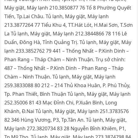
Máy giặt, Máy lạnh 210.3850877 76 Tổ 8 Phường Quyết
Tiến, Tp.Lai Châu. Tủ lạnh, Máy giặt, Máy lạnh
213.3877264 77 Tiểu Khu 4, TT.Hát Lót, H.Mai Sơn, T.Sơn
La Tủ lạnh, Máy giặt, Máy lạnh 212.3844866 78 116 Lê
Duẩn, Đông Hà, Tỉnh Quảng Trị. Tủ lạnh, Máy giặt, Máy
lạnh 233.3852762 79 441 – Thống Nhất – P.Kinh Dinh –
Phan Rang – Tháp Chàm – Ninh Thuận. Trụ sở chính:
487 – Thống Nhất – P.Kinh Dinh – Phan Rang – Tháp
Chàm – Ninh Thuận. Tủ lạnh, Máy giặt, Máy lạnh
259.3833088 80 212 – 214 Thủ Khoa Huân, P. Phú Thủy,
Tp. Phan Thiết, Bình Thuận Tủ lạnh, Máy giặt, Máy lạnh
252.35006 81 43 Mạc Đỉnh Chi, P.Xuân Bình, Long
Khánh, Đ.Nai Tủ lạnh, Máy giặt, Máy lạnh 251.3783576
82 346 Hùng Vương, P3, Tp.Tân An. Tủ lạnh, Máy giặt,
Máy lạnh 272.3820734 83 28 Nguyễn Bỉnh Khiêm, P1,
Tp.Mỹ Tho. Tủ lạnh, Máy giặt, Máy lạnh 273.3874798 84