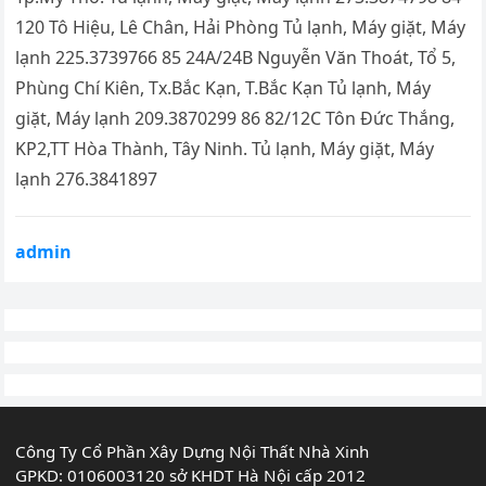
120 Tô Hiệu, Lê Chân, Hải Phòng Tủ lạnh, Máy giặt, Máy
lạnh 225.3739766 85 24A/24B Nguyễn Văn Thoát, Tổ 5,
Phùng Chí Kiên, Tx.Bắc Kạn, T.Bắc Kạn Tủ lạnh, Máy
giặt, Máy lạnh 209.3870299 86 82/12C Tôn Đức Thắng,
KP2,TT Hòa Thành, Tây Ninh. Tủ lạnh, Máy giặt, Máy
lạnh 276.3841897
admin
Công Ty Cổ Phần Xây Dựng Nội Thất Nhà Xinh
GPKD: 0106003120 sở KHDT Hà Nội cấp 2012