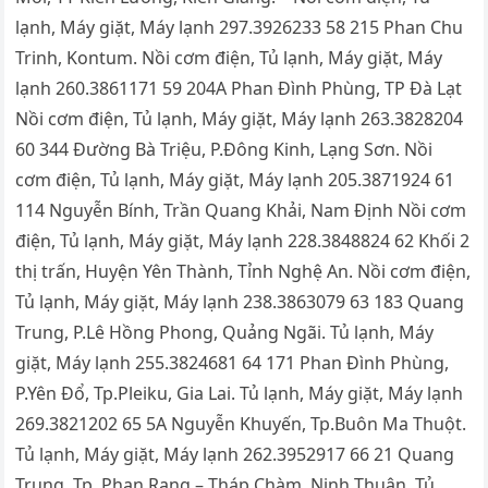
lạnh, Máy giặt, Máy lạnh 297.3926233 58 215 Phan Chu
Trinh, Kontum. Nồi cơm điện, Tủ lạnh, Máy giặt, Máy
lạnh 260.3861171 59 204A Phan Đình Phùng, TP Đà Lạt
Nồi cơm điện, Tủ lạnh, Máy giặt, Máy lạnh 263.3828204
60 344 Đường Bà Triệu, P.Đông Kinh, Lạng Sơn. Nồi
cơm điện, Tủ lạnh, Máy giặt, Máy lạnh 205.3871924 61
114 Nguyễn Bính, Trần Quang Khải, Nam Định Nồi cơm
điện, Tủ lạnh, Máy giặt, Máy lạnh 228.3848824 62 Khối 2
thị trấn, Huyện Yên Thành, Tỉnh Nghệ An. Nồi cơm điện,
Tủ lạnh, Máy giặt, Máy lạnh 238.3863079 63 183 Quang
Trung, P.Lê Hồng Phong, Quảng Ngãi. Tủ lạnh, Máy
giặt, Máy lạnh 255.3824681 64 171 Phan Đình Phùng,
P.Yên Đổ, Tp.Pleiku, Gia Lai. Tủ lạnh, Máy giặt, Máy lạnh
269.3821202 65 5A Nguyễn Khuyến, Tp.Buôn Ma Thuột.
Tủ lạnh, Máy giặt, Máy lạnh 262.3952917 66 21 Quang
Trung, Tp. Phan Rang – Tháp Chàm, Ninh Thuận. Tủ