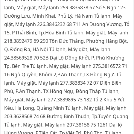
lạnh, Máy giặt, Máy lạnh 259.3835878 67 Số 5 Ngõ 123
Đường Lưu, Minh Khai, Phủ Lý, Hà Nam Tủ lạnh, Máy
giặt, Máy lạnh 226.3846232 68 711 An Dương Vương, Tổ
15, P.Thái Bình, Tp.Hòa Bình Tủ lạnh, Máy giặt, Máy lạnh
218.3892479 69 290 Tôn Đức Thắng, Phường Hàng Bột,
Q. Đống Đa, Hà Nội Tủ lạnh, Máy giặt, Máy lạnh
24.38569528 70 52B Đại Lộ Đồng Khởi, P. Phú Khương,
Tp, Bến Tre Tủ lạnh, Máy giặt, Máy lạnh 275.3816572 71
16 Ngô Quyền, Khóm 2,P.An Thạnh,TX.Hồng Ngự. Tủ
lạnh, Máy giặt, Máy lạnh 277.383834 72 07 Điện Biên
Phủ, P.An Thạnh, TX.Hồng Ngự, Đồng Tháp Tủ lạnh,
Máy giặt, Máy lạnh 277.3839895 73 182 Tổ 2 Khu 5 Yết
Kêu, Hạ Long, Quảng Ninh Tủ lạnh, Máy giặt, Máy lạnh
203.3628568 74 68 Đường Bình Thuận, Tp.Tuyên Quang
Tủ lạnh, Máy giặt, Máy lạnh 207.38158 75 1261 Đại lộ
Hùng Vương. P.Tiên Cát, Tp.Việt Trì, Phú Thọ. Tủ lạnh,