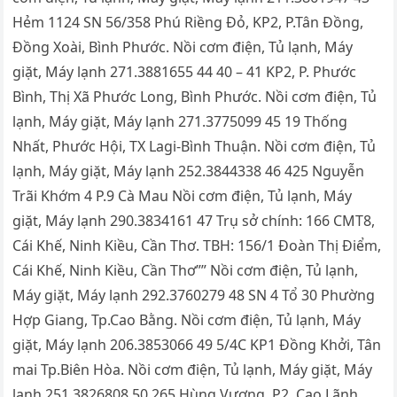
Hẻm 1124 SN 56/358 Phú Riềng Đỏ, KP2, P.Tân Đồng,
Đồng Xoài, Bình Phước. Nồi cơm điện, Tủ lạnh, Máy
giặt, Máy lạnh 271.3881655 44 40 – 41 KP2, P. Phước
Bình, Thị Xã Phước Long, Bình Phước. Nồi cơm điện, Tủ
lạnh, Máy giặt, Máy lạnh 271.3775099 45 19 Thống
Nhất, Phước Hội, TX Lagi-Bình Thuận. Nồi cơm điện, Tủ
lạnh, Máy giặt, Máy lạnh 252.3844338 46 425 Nguyễn
Trãi Khớm 4 P.9 Cà Mau Nồi cơm điện, Tủ lạnh, Máy
giặt, Máy lạnh 290.3834161 47 Trụ sở chính: 166 CMT8,
Cái Khế, Ninh Kiều, Cần Thơ. TBH: 156/1 Đoàn Thị Điểm,
Cái Khế, Ninh Kiều, Cần Thơ”” Nồi cơm điện, Tủ lạnh,
Máy giặt, Máy lạnh 292.3760279 48 SN 4 Tổ 30 Phường
Hợp Giang, Tp.Cao Bằng. Nồi cơm điện, Tủ lạnh, Máy
giặt, Máy lạnh 206.3853066 49 5/4C KP1 Đồng Khởi, Tân
mai Tp.Biên Hòa. Nồi cơm điện, Tủ lạnh, Máy giặt, Máy
lạnh 251.3826808 50 265 Hùng Vương, P2, Cao Lãnh,