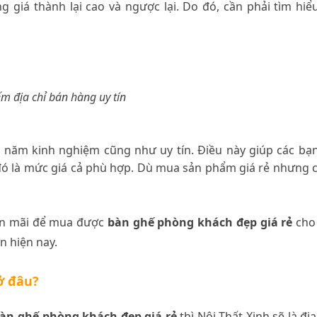
giá thành lại cao và ngược lại. Do đó, cần phải tìm hiể
ếm địa chỉ bán hàng uy tín
u năm kinh nghiệm cũng như uy tín. Điều này giúp các bạ
đó là mức giá cả phù hợp. Dù mua sản phẩm giá rẻ nhưng 
yến mãi để mua được
bàn ghế phòng khách đẹp giá rẻ
cho
n hiện nay.
ở đâu?
àn ghế phòng khách đẹp giá rẻ
thì Nội Thất Xinh sẽ là địa