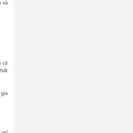
u và
n có
chất
 gia
 chỉ