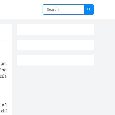
họn.
hàng
 của
 nơi
 chỉ