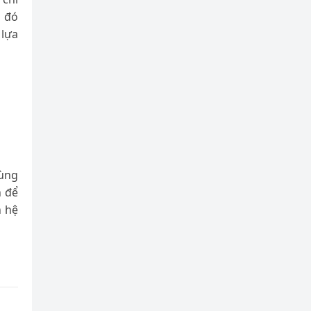
i đó
 lựa
cùng
 để
n hệ