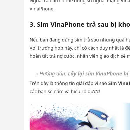
Ngoài ra bạn có thể dùng số ngoại mạng VinaP
VinaPhone.
3. Sim VinaPhone trả sau bị kh
Nếu bạn đang dùng sim trả sau nhưng quá hạ
Với trường hợp này, chỉ có cách duy nhất là 
hoàn tất trả nợ cước, nhân viên giao dịch sẽ
» Hướng dẫn:
Lấy lại sim VinaPhone bị 
Trên đây là thông tin giải đáp vì sao
Sim Vina
các bạn sẽ nắm và hiểu rõ được!