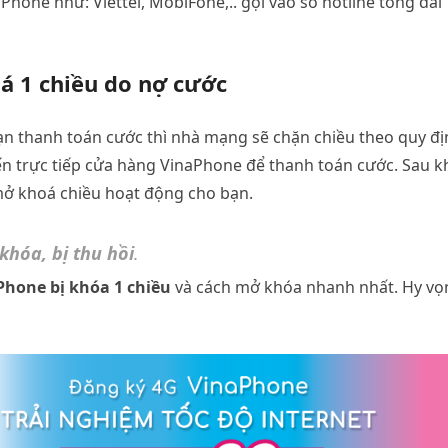
hone như: Viettel, MobiFone,.. gọi vào số hotline tổng đài
oá 1 chiều do nợ cước
n thanh toán cước thì nhà mạng sẽ chặn chiều theo quy đị
đến trực tiếp cửa hàng VinaPhone để thanh toán cước. Sau k
 mở khoá chiều hoạt động cho bạn.
khóa, bị thu hồi
.
Phone bị khóa 1 chiều
và cách mở khóa nhanh nhất. Hy vọ