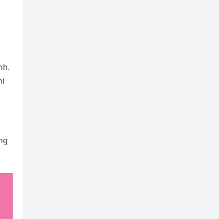
nh.
hi
ng