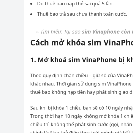
Do thuê bao nạp thẻ sai quá 5 lần.
Thuê bao trả sau chưa thanh toán cước.
» Tìm hiểu: Tại sao
sim Vinaphone còn t
Cách mở khóa sim VinaPhon
1. Mở khoá sim VinaPhone bị k
Theo quy định chặn chiều – giữ số của VinaPh
khác nhau. Thời gian sử dụng sim VinaPhone p
thuê bao không nạp tiền hay phát sinh giao d
Sau khi bị khóa 1 chiều bạn sẽ có 10 ngày nhậ
Trong thời hạn 10 ngày không mở khóa 1 chiều 
chiều thì không thể phát sinh cước (gọi, nhắn
chính là: Nạp thẻ điện thoại với mệnh giá bất