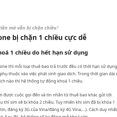
iền mà vẫn bị chặn chiều
?
e bị chặn 1 chiều cực dễ
hoá 1 chiều do hết hạn sử dụng
one thì mỗi loại thuê bao trả trước đều có thời hạn sử dụn
hụ thuộc vào việc phát sinh giao dịch. Trong thời gian dài
ịch nào thì hệ thống tự động khoá 1 chiều.
n được cuộc gọi đến và tin nhắn từ thuê bao khác gửi tới.
thì sim sẽ bị khóa 2 chiều. Tuy nhiên khi sim đã bị khóa 1
 tin, đăng ký 3G của Vina/đăng ký 4G Vina,…). Cách duy nhất
 kỳ. Sau đó, hệ thống sẽ tự động mở khoá sim.