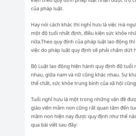
kiện theo quy định pháp luật nhận được trợ cấ
của pháp luật.
Hay nói cách khác thì nghỉ hưu là việc mà ngư
một độ tuổi nhất định, điều kiện sức khỏe nhấ
nữa.Theo quy định của pháp luật lao động thì
việc do pháp luật quy định sẽ phải chấm dứt 
Bộ Luật lao động hiện hành quy định độ tuổi 
nhau, giữa nam và nữ cũng khác nhau. Sự khác
thể chất, sức khỏe trung bình của xã hội cũn
Tuổi nghỉ hưu là một trong những vấn đề đượ
giáo viên mầm non cũng rất quan tâm đến tuổ
mầm non hiện nay được quy định như thế nào?
qua bài viết sau đây: