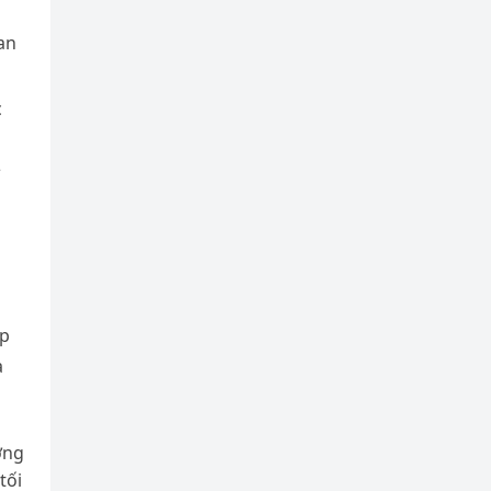
an
c
áp
à
ơng
tối