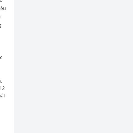
số
nêu
i
g
c
,
 12
uật