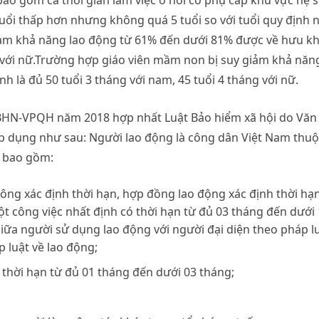
 bao gồm cả thời gian làm việc ở nơi có phụ cấp khu vực hệ 
 tuổi thấp hơn nhưng không quá 5 tuổi so với tuổi quy định 
iảm khả năng lao động từ 61% đến dưới 81% được về hưu kh
g với nữ.Trường hợp giáo viên mầm non bị suy giảm khả năn
nh là đủ 50 tuổi 3 tháng với nam, 45 tuổi 4 tháng với nữ.
VBHN-VPQH năm 2018 hợp nhất Luật Bảo hiểm xã hội do Văn
p dụng như sau: Người lao động là công dân Việt Nam thuộ
, bao gồm:
ng xác định thời hạn, hợp đồng lao động xác định thời hạn
 công việc nhất định có thời hạn từ đủ 03 tháng đến dưới
iữa người sử dụng lao động với người đại diện theo pháp l
 luật về lao động;
thời hạn từ đủ 01 tháng đến dưới 03 tháng;