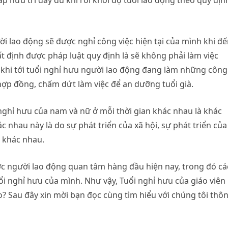
p hưu trí đầy đủ khi rời khỏi độ tuổi lao động theo quy địn
ời lao động sẽ được nghỉ công việc hiện tại của mình khi đ
t định được pháp luật quy định là sẽ không phải làm việc
 khi tới tuổi nghỉ hưu người lao động đang làm những công
hợp đồng, chấm dứt làm việc để an dưỡng tuổi già.
nghỉ hưu của nam và nữ ở mỗi thời gian khác nhau là khác
 nhau này là do sự phát triển của xã hội, sự phát triển của
g khác nhau.
c người lao động quan tâm hàng đầu hiện nay, trong đó cá
i nghỉ hưu của mình. Như vậy, Tuổi nghỉ hưu của giáo viên
 Sau đây xin mời bạn đọc cùng tìm hiểu với chúng tôi thô