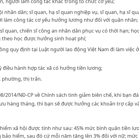
 người làm công tác khác trong tổ chức cơ yếu;
 nhân dân; sĩ quan, hạ sĩ quan nghiệp vụ, sĩ quan, hạ sĩ qu
i làm công tác cơ yếu hưởng lương như đối với quân nhân;
 sĩ quan, chiến sĩ công an nhân dân phục vụ có thời hạn; họ
 theo học được hưởng sinh hoạt phí;
ồng quy định tại Luật người lao động Việt Nam đi làm việc ở
 điều hành hợp tác xã có hưởng tiền lương;
 phường, thị trấn.
08/2014/NĐ-CP về Chính sách tinh giảm biên chế, khi bạn đ
hưu hàng tháng, thì bạn sẽ được hưởng các khoản trợ cấp v
hiểm xã hội được tính như sau: 45% mức bình quân tiền lư
bảo hiểm, sau đó cứ mỗi năm tăng lên 3% đối với nữ; mức 