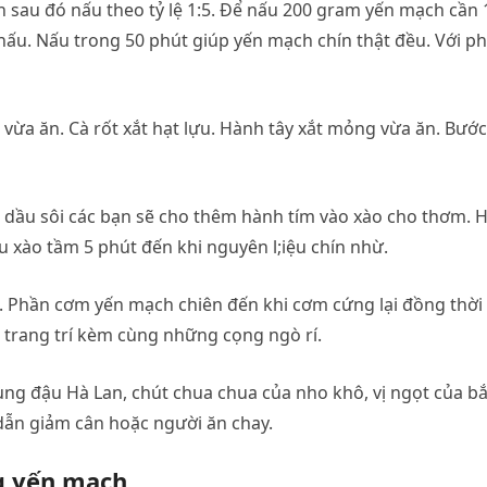
sau đó nấu theo tỷ lệ 1:5. Để nấu 200 gram yến mạch cần 1 
nấu. Nấu trong 50 phút giúp yến mạch chín thật đều. Với p
ừa ăn. Cà rốt xắt hạt lựu. Hành tây xắt mỏng vừa ăn. Bước
n dầu sôi các bạn sẽ cho thêm hành tím vào xào cho thơm. 
ựu xào tầm 5 phút đến khi nguyên l;iệu chín nhừ.
 Phần cơm yến mạch chiên đến khi cơm cứng lại đồng thời
 trang trí kèm cùng những cọng ngò rí.
ùng đậu Hà Lan, chút chua chua của nho khô, vị ngọt của b
dẫn giảm cân hoặc người ăn chay.
g yến mạch