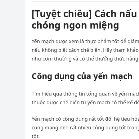
[Tuyệt chiêu] Cách nấ
chóng ngon miệng
Yến mạch được xem là thực phẩm tốt để giảm 
nếu không biết cách chế biến. Hãy tham khả
như cơm thường và có thể thưởng thức hàng n
Công dụng của yến mạch
Tìm hiểu qua thông tin tổng quan về yến mạc
thuộc được chế biến từ yến mạch có thể kể 
Yến mạch có công dụng rất tốt đối hệ tiêu h
cũng mang đến rất nhiều công dụng tốt trong
tốt.