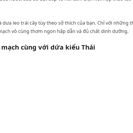
dưa leo trái cây tùy theo sở thích của bạn. Chỉ với những 
 mạch vô cùng thơm ngon hấp dẫn và đủ chất dinh dưỡng.
mạch cùng với dứa kiểu Thái