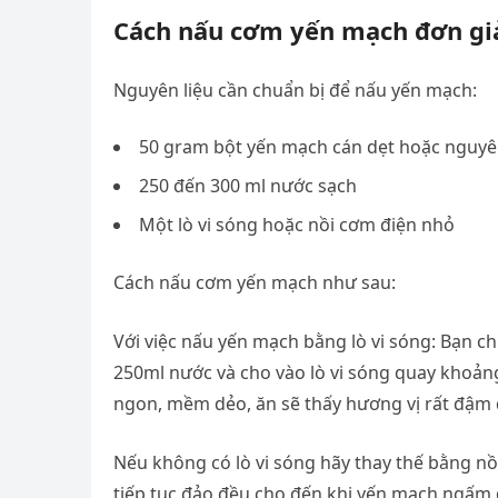
Cách nấu cơm yến mạch đơn gi
Nguyên liệu cần chuẩn bị để nấu yến mạch:
50 gram bột yến mạch cán dẹt hoặc nguyê
250 đến 300 ml nước sạch
Một lò vi sóng hoặc nồi cơm điện nhỏ
Cách nấu cơm yến mạch như sau:
Với việc nấu yến mạch bằng lò vi sóng: Bạn c
250ml nước và cho vào lò vi sóng quay khoả
ngon, mềm dẻo, ăn sẽ thấy hương vị rất đậm 
Nếu không có lò vi sóng hãy thay thế bằng nồ
tiếp tục đảo đều cho đến khi yến mạch ngấm đ