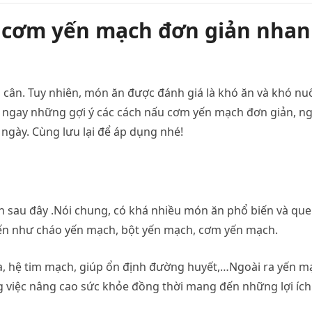
u cơm yến mạch đơn giản nha
cân. Tuy nhiên, món ăn được đánh giá là khó ăn và khó nu
o ngay những gợi ý các cách nấu cơm yến mạch đơn giản, n
gày. Cùng lưu lại để áp dụng nhé!
h sau đây .Nói chung, có khá nhiều món ăn phổ biến và qu
đến như cháo yến mạch, bột yến mạch, cơm yến mạch.
óa, hệ tim mạch, giúp ổn định đường huyết,…Ngoài ra yến m
 việc nâng cao sức khỏe đồng thời mang đến những lợi ích