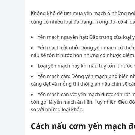
Không khó để tìm mua yến mạch ở những nơi p
cũng có nhiều loại đa dạng. Trong đó, có 4 loạ
Yến mạch nguyên hạt: Đặc trưng của loại y
Yến mạch cắt nhỏ: Dòng yến mạch có thể c
nấu sẽ tốn ít nước hơn nhưng có nhược điểm 
Loại yến mạch này khi nấu tuy tốn ít nước
Yến mạch cán: Dòng yến mạch phổ biến nhất
càng dẹt và mỏng thì thời gian nấu chín sẽ c
Yến mạch cán vỡ: yến mạch được cán rất m
còn gọi là yến mạch ăn liền. Tuy nhiên điều đ
so với những loại khác.
Cách nấu cơm yến mạch đơ