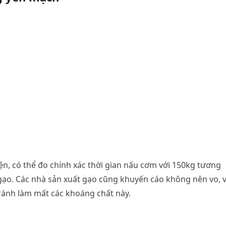
n, có thể đo chính xác thời gian nấu cơm với 150kg tương
ạo. Các nhà sản xuất gạo cũng khuyến cáo không nên vo, v
ránh làm mất các khoáng chất này.