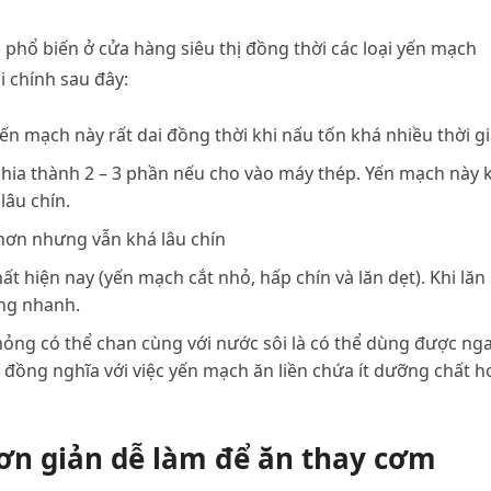
hổ biến ở cửa hàng siêu thị đồng thời các loại yến mạch
i chính sau đây:
ến mạch này rất dai đồng thời khi nấu tốn khá nhiều thời gi
hia thành 2 – 3 phần nếu cho vào máy thép. Yến mạch này 
lâu chín.
 hơn nhưng vẫn khá lâu chín
 hiện nay (yến mạch cắt nhỏ, hấp chín và lăn dẹt). Khi lăn
àng nhanh.
ỏng có thể chan cùng với nước sôi là có thể dùng được ng
ó đồng nghĩa với việc yến mạch ăn liền chứa ít dưỡng chất h
n giản dễ làm để ăn thay cơm