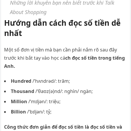
Những lời khuyên bạn nên biết trước khi Talk
About Shopping
Hướng dẫn cách đọc số tiền dễ
nhất
Một số đơn vị tiền mà bạn cần phải nắm rõ sau đây
trước khi bắt tay vào học cá
ch đọc số tiền trong tiếng
Anh.
Hundred
/ˈhʌndrəd/: trăm;
Thousand
/ˈθaʊz(ə)nd/: nghìn/ ngàn;
Million
/ˈmɪljən/: triệu;
Billion
/ˈbɪljən/: tỷ;
Công thức đơn giản để đọc số tiền là đọc số tiền và