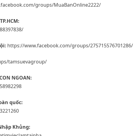
.facebook.com/groups/MuaBanOnline2222/
TP.HCM:
88397838/
ội:
https://www.facebook.com/groups/275715576701286/
ups/tamsuevagroup/
 CON NGOAN:
258982298
oàn quốc:
63221260
 Nhập Khủng:
timvieclamtainha