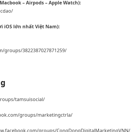
 Macbook – Airpods – Apple Watch):
ocdao/
i iOS lớn nhất Việt Nam):
m/groups/3822387027871259/
ng
roups/tamsuisocial/
ook.com/groups/marketingctrla/
ww.facebook.com/groups/CongDongDigitalMarketingVNN/