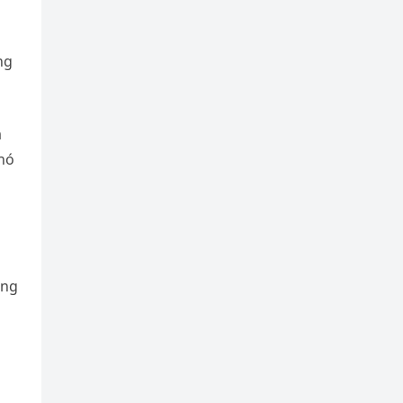
ng
a
khó
àng