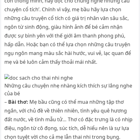
con thông minh, hãy đọc cho chúng nghe những câu
chuyện cổ tích’. Chính vì vậy, mẹ bầu hãy lựa chọn
những câu truyện cổ tích có giá trị nhân văn sâu sắc,
ngôn từ sinh động, giàu hình ảnh để bé cảm nhận
được sự bình yên với thế giới âm thanh phong phú,
hấp dẫn. Hoặc bạn có thể lựa chọn những câu truyện
ngụ ngôn mang màu sắc hài hước, vui vẻ, lạc quan để
mẹ và bé luôn cảm thấy thoải mái nhất.
Những câu chuyện nhẹ nhàng kích thích sự lắng nghe
của bé
–
Bài thơ:
Mẹ bầu cũng có thể mua những tập thơ
ngắn, với chủ đề về thiên nhiên, tình yêu quê hương
đất nước, về tình mẫu tử… Thơ có đặc trưng là có nhịp
điệu, ngôn từ cô đọng, súc tích, dễ hiểu nên là sự lựa
chọn tuyệt vời cho cả mẹ lẫn thai nhi trong bụng.