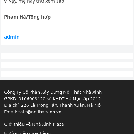
vì vậy, mẹ hãy thử xem sao
Phạm Hà/Tổng hợp
admin
Công Ty Cổ Phần Xây Dựng Nội Thất Nhà Xinh
GPKD: 0106003120 sở KHDT Hà Nội cấp 2012
Địa chỉ: 226 Lê Trọng Tấn, Thanh Xuân, Hà Nội
Email:
sale@noithatxinh.vn
Giới thiệu về Nhà Xinh Plaza
Hướng dẫn mua hàng