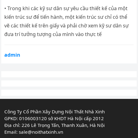
• Trong khi các kỹ sư dân sự yêu cầu thiết kế của một
kiến ​​trúc sư để tiến hành, một kiến ​​trúc sư chỉ có thể
vẽ các thiết kế trên giấy và phải chờ xem kỹ sư dân sự
đưa trí tưởng tượng của mình vào thực tế
admin
Công Ty Cổ Phần Xây Dựng Nội Thất Nhà Xinh
GPKD: 0106003120 sở KHDT Hà Nội cấp 2012
Địa chỉ: 226 Lê Trọng Tấn, Thanh Xuân, Hà Nội
Email:
sale@noithatxinh.vn