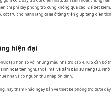
ng gồm có 2 dãy trọ đối diện nhau. Sân sinh hoạt chung nằ
nên chi phí xây phòng trọ cũng không quá cao. Để tiết kiệm,
 cột trụ cho hành lang đi lại ở tầng trên giúp tăng diện tíc
ầng hiện đại
 phức tạp hơn so với những mẫu nhà trọ cấp 4. KTS cần bố tr
inh hoạt tiện nghi, thoải mái và đảm bảo sự riêng tư. Nhờ
thuê nhà và có nguồn thu nhập ổn định.
ng, hãy tham khảo ngay bản vẽ thiết kế phòng trọ dưới đây