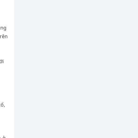
ông
trên
ới
cố,