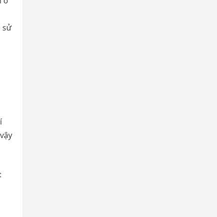
m ở
h sử
í
 vậy
: