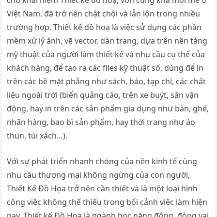
cho khái niệm Thiết kế đồ hoạ, vốn cũng khá mới mẻ ở
Việt Nam, đã trở nên chật chội và lẫn lộn trong nhiều
trường hợp. Thiết kế đồ hoạ là việc sử dụng các phần
mềm xử lý ảnh, vẽ vector, dàn trang, dựa trên nền tảng
mỹ thuật của người làm thiết kế và nhu cầu cụ thể của
khách hàng, để tạo ra các files kỹ thuật số, dùng để in
trên các bề mặt phẳng như sách, báo, tạp chí, các chất
liệu ngoài trời (biển quảng cáo, trên xe buýt, sân vận
động, hay in trên các sản phẩm gia dụng như bàn, ghế,
nhãn hàng, bao bì sản phẩm, hay thời trang như áo
thun, túi xách…).
Với sự phát triển nhanh chóng của nền kinh tế cùng
nhu cầu thương mại không ngừng của con người,
Thiết Kế Đồ Họa trở nên cần thiết và là một loại hình
công việc không thể thiếu trong bối cảnh việc làm hiện
nay. Thiết kế Đồ Họa là ngành học năng động, đóng vai