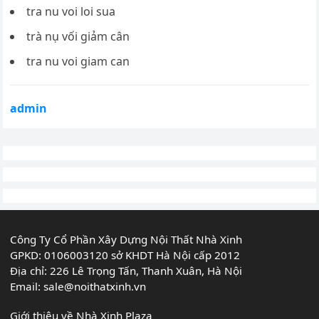
tra nu voi loi sua
trà nụ vối giảm cân
tra nu voi giam can
admin
Công Ty Cổ Phần Xây Dựng Nội Thất Nhà Xinh
GPKD: 0106003120 sở KHDT Hà Nội cấp 2012
Địa chỉ: 226 Lê Trọng Tấn, Thanh Xuân, Hà Nội
Email:
sale@noithatxinh.vn
Giới thiệu về Nhà Xinh Plaza