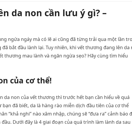
n da non cần lưu ý gì? –
ng ngứa ngáy mà có lẽ ai cũng đã từng trải qua một lần tr
g đã bắt đầu lành lại. Tuy nhiên, khi vết thương đang lên da
 vết thương mau lành và ngăn ngừa sẹo? Hãy cùng tìm hiểu
on của cơ thể!
lên da non của vết thương thì trước hết bạn cần hiểu về quá
 bạn đã biết, da là hàng rào miễn dịch đầu tiên của cơ thể
 nhân “khả nghi” nào xâm nhập, chúng sẽ “đưa ra” cảnh báo 
n đầu. Dưới đây là 4 giai đoạn của quá trình làm lành da sau 