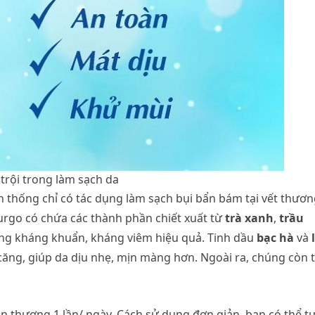
trội trong làm sạch da
n thống chỉ có tác dụng làm sạch bụi bẩn bám tại vết thươn
urgo có chứa các thành phần chiết xuất từ
trà xanh
,
trầu
ăng kháng khuẩn, kháng viêm hiệu quả. Tinh dầu
bạc hà
và
ăng, giúp da dịu nhẹ, mịn màng hơn. Ngoài ra, chúng còn 
ổn thương 1 lần/ ngày. Cách sử dụng đơn giản, bạn có thể t