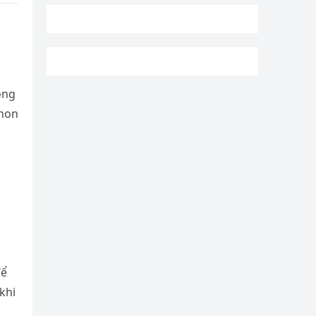
ong
 non
để
khi