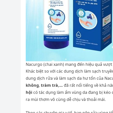
Nacurgo (chai xanh) mang đến hiệu quả vượt 
Khác biệt so với các dung dịch làm sạch truyề
dung dịch rửa và làm sạch da hư tổn của Nac
không
,
tràm trà,…
đã rất nổi tiếng về khả n
hội
có tác dụng làm ẩm vùng da đang bị kéo c
ra mùi thơm vô cùng dễ chịu và thoải mái.
Theo các chuyên gia y tế, bạn nên rửa vùng t