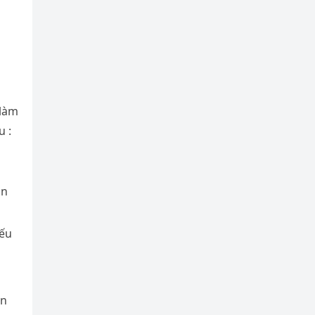
 làm
u :
on
nếu
ân