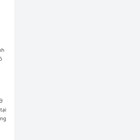
nh
ó
ở
tại
ùng