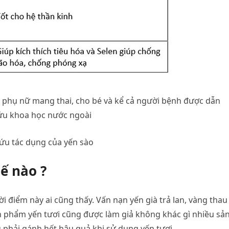
 phụ nữ mang thai, cho bé và kể cả người bệnh được dẫn
cứu khoa học nước ngoài
ứu tác dụng của yến sào
ế nào ?
 điểm này ai cũng thấy. Vấn nạn yến già trả lan, vàng thau
 sản phẩm yến tươi cũng được làm giả không khác gì nhiều sả
g phải gánh hết hậu quả khi sử dụng yến tươi.