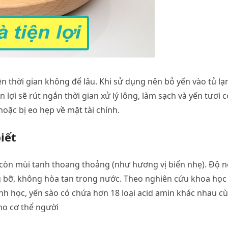
 thời gian không để lâu. Khi sử dụng nên bỏ yến vào tủ lạ
 lợi sẽ rút ngắn thời gian xử lý lông, làm sạch và yến tươi c
oặc bị eo hẹp về mặt tài chính.
iết
còn mùi tanh thoang thoảng (như hương vị biển nhẹ). Độ n
g bỡ, không hòa tan trong nước. Theo nghiên cứu khoa học 
nh học, yến sào có chứa hơn 18 loại acid amin khác nhau c
cho cơ thể người