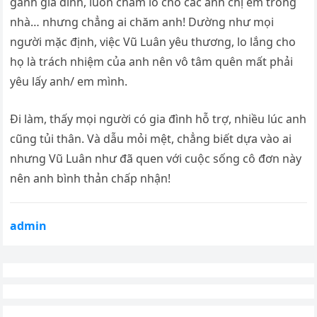
gánh gia đình, luôn chăm lo cho các anh chị em trong
nhà… nhưng chẳng ai chăm anh! Dường như mọi
người mặc định, việc Vũ Luân yêu thương, lo lắng cho
họ là trách nhiệm của anh nên vô tâm quên mất phải
yêu lấy anh/ em mình.
Đi làm, thấy mọi người có gia đình hỗ trợ, nhiều lúc anh
cũng tủi thân. Và dẫu mỏi mệt, chẳng biết dựa vào ai
nhưng Vũ Luân như đã quen với cuộc sống cô đơn này
nên anh bình thản chấp nhận!
admin