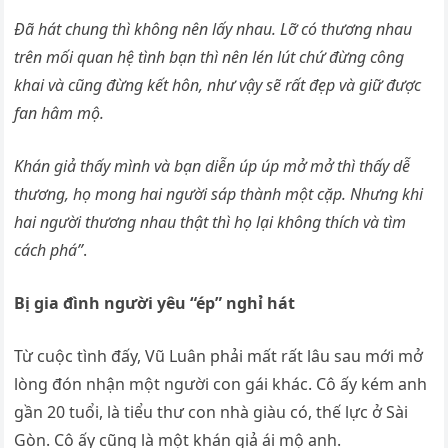
Đã hát chung thì không nên lấy nhau. Lỡ có thương nhau
trên mối quan hệ tình bạn thì nên lén lút chứ đừng công
khai và cũng đừng kết hôn, như vậy sẽ rất đẹp và giữ được
fan hâm mộ.
Khán giả thấy mình và bạn diễn úp úp mở mở thì thấy dễ
thương, họ mong hai người sáp thành một cặp. Nhưng khi
hai người thương nhau thật thì họ lại không thích và tìm
cách phá”
.
Bị gia đình người yêu “ép” nghỉ hát
Từ cuộc tình đấy, Vũ Luân phải mất rất lâu sau mới mở
lòng đón nhận một người con gái khác. Cô ấy kém anh
gần 20 tuổi, là tiểu thư con nhà giàu có, thế lực ở Sài
Gòn. Cô ấy cũng là một khán giả ái mộ anh.