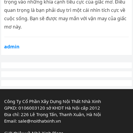
trọng vào những khía cạnh tiêu cực của giấc mơ. Điều
quan trọng là bạn phải duy trì một cái nhìn tích cực về
cuộc sống. Bạn sẽ được may mắn với vận may của giấc
mơ này.
admin
Công Ty Cổ Phần Xây Dựng Nội Thất Nhà Xinh
GPKD: 0106003120 sở KHDT Hà Nội cấp 2012
Địa chỉ: 226 Lê Trọng Tấn, Thanh Xuân, Hà Nội
Email:
sale@noithatxinh.vn