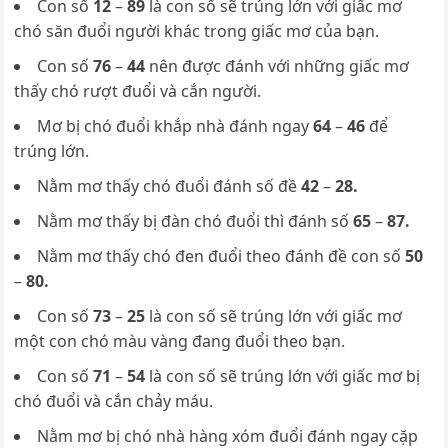
Con số
12
–
89
là con số sẽ trúng lớn với giấc mơ
chó săn đuổi người khác trong giấc mơ của bạn.
Con số
76
–
44
nên được đánh với những giấc mơ
thấy chó rượt đuổi và cắn người.
Mơ bị chó đuổi khắp nhà đánh ngay
64
–
46
để
trúng lớn.
Nằm mơ thấy chó đuổi đánh số đề
42
–
28.
Nằm mơ thấy bị đàn chó đuổi thì đánh số
65
–
87.
Nằm mơ thấy chó đen đuổi theo đánh đề con số
50
–
80.
Con số
73
–
25
là con số sẽ trúng lớn với giấc mơ
một con chó màu vàng đang đuổi theo bạn.
Con số
71
–
54
là con số sẽ trúng lớn với giấc mơ bị
chó đuổi và cắn chảy máu.
Nằm mơ bị chó nhà hàng xóm đuổi đánh ngay cặp