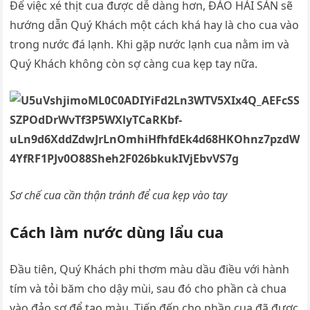
Để việc xé thịt cua được dễ dàng hơn, ĐẢO HẢI SẢN sẽ
hướng dẫn Quý Khách một cách khá hay là cho cua vào
trong nước đá lạnh. Khi gặp nước lạnh cua nằm im và
Quý Khách không còn sợ càng cua kẹp tay nữa.
Sơ chế cua cần thận tránh để cua kẹp vào tay
Cách làm nước dùng lẩu cua
Đầu tiên, Quý Khách phi thơm màu dầu điều với hành
tím và tỏi băm cho dậy mùi, sau đó cho phần cà chua
vào đảo sơ để tạo màu. Tiếp đến cho phần cua đã được