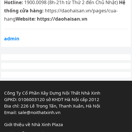
Hotline:
1900.0098 (8h-21h từ Thứ 2 đến Chủ Nhật)
Hệ
thống cửa hàng:
https://daohaisan.vn/pages/cua-
hang
Website:
https://daohaisan.vn
admin
Công Ty Cổ Phần Xây Dựng Nội Thất Nhà Xinh
GPKD: 0106003120 sở KHDT Hà Nội cấp 2012
Địa chỉ: 226 Lê Trọng Tấn, Thanh Xuân, Hà Nội
Email:
sale@noithatxinh.vn
Giới thiệu về Nhà Xinh Plaza