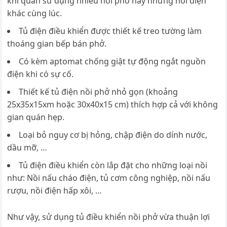
khi quán sử dụng nhiều nồi phở hay những nồi điện
khác cùng lúc.
Tủ điện điều khiển được thiết kế treo tường làm
thoáng gian bếp bán phở.
Có kèm aptomat chống giật tự động ngắt nguồn
điện khi có sự cố.
Thiết kế tủ điện nồi phở nhỏ gọn (khoảng
25x35x15xm hoặc 30x40x15 cm) thích hợp cả với không
gian quán hẹp.
Loại bỏ nguy cơ bị hỏng, chập điện do dính nước,
dầu mỡ, …
Tủ điện điều khiển còn lắp đặt cho những loại nồi
như: Nồi nấu cháo điện, tủ cơm công nghiệp, nồi nấu
rượu, nồi điện hấp xôi, …
Như vậy, sử dụng tủ điều khiển nồi phở vừa thuận lợi