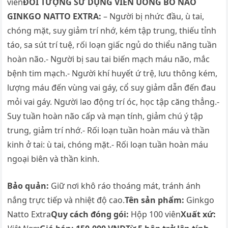
viên
ĐỐI TƯỢNG SỬ DỤNG VIÊN UỐNG BỔ NÃO
GINKGO NATTO EXTRA:
– Người bị nhức đầu, ù tai,
chóng mặt, suy giảm trí nhớ, kém tập trung, thiếu tỉnh
táo, sa sút trí tuệ, rối loạn giấc ngủ do thiểu năng tuần
hoàn não.- Người bị sau tai biến mạch máu não, mắc
bệnh tim mạch.- Người khí huyết ứ trệ, lưu thông kém,
lượng máu đến vùng vai gáy, cổ suy giảm dẫn đến đau
mỏi vai gáy. Người lao động trí óc, học tập căng thẳng.-
Suy tuần hoàn não cấp và mạn tính, giảm chú ý tập
trung, giảm trí nhớ.- Rối loạn tuần hoàn máu và thần
kinh ở tai: ù tai, chóng mặt.- Rối loạn tuần hoàn máu
ngoại biên và thần kinh.
Bảo quản:
Giữ nơi khô ráo thoáng mát, tránh ánh
nắng trực tiếp và nhiệt độ cao.
Tên sản phẩm:
Ginkgo
Natto Extra
Quy cách đóng gói:
Hộp 100 viên
Xuất xứ: