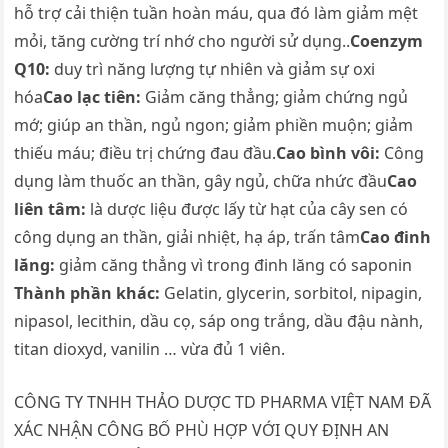
hỗ trợ cải thiện tuần hoàn máu, qua đó làm giảm mệt
mỏi, tăng cường trí nhớ cho người sử dụng..
Coenzym
Q10:
duy trì năng lượng tự nhiên và giảm sự oxi
hóa
Cao lạc tiên:
Giảm căng thẳng; giảm chứng ngủ
mớ; giúp an thần, ngủ ngon; giảm phiền muộn; giảm
thiếu máu; điều trị chứng đau đầu.
Cao bình vôi:
Công
dụng làm thuốc an thần, gây ngủ, chữa nhức đầu
Cao
liên tâm:
là dược liệu được lấy từ hạt của cây sen có
công dụng an thần, giải nhiệt, hạ áp, trấn tâm
Cao đinh
lăng:
giảm căng thẳng vì trong đinh lăng có saponin
Thành phần khác:
Gelatin, glycerin, sorbitol, nipagin,
nipasol, lecithin, dầu cọ, sáp ong trắng, dầu đậu nành,
titan dioxyd, vanilin … vừa đủ 1 viên.
CÔNG TY TNHH THẢO DƯỢC TD PHARMA VIỆT NAM ĐÃ
XÁC NHẬN CÔNG BỐ PHÙ HỢP VỚI QUY ĐỊNH AN