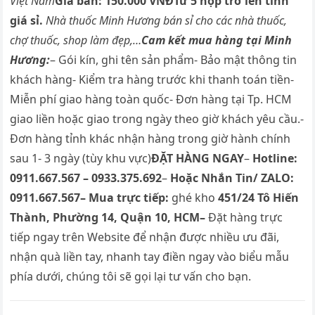
Việt Nam
Giá bán: 150.000
VNĐ
Từ 5 hộp trở lên
tính
giá sỉ.
Nhà thuốc Minh Hương bán sỉ cho các nhà thuốc,
chợ thuốc, shop làm đẹp,…
Cam kết mua hàng tại Minh
Hương:
– Gói kín, ghi tên sản phẩm- Bảo mật thông tin
khách hàng- Kiểm tra hàng trước khi thanh toán tiền-
Miễn phí giao hàng toàn quốc- Đơn hàng tại Tp. HCM
giao liền hoặc giao trong ngày theo giờ khách yêu cầu.-
Đơn hàng tỉnh khác nhận hàng trong giờ hành chính
sau 1- 3 ngày (tùy khu vực)
ĐẶT HÀNG NGAY
–
Hotline:
0911.667.567 – 0933.375.692
–
Hoặc Nhắn Tin/ ZALO:
0911.667.567
– Mua trực tiếp:
ghé kho
451/24 Tô Hiến
Thành, Phường 14, Quận 10, HCM
–
Đặt hàng trực
tiếp ngay trên Website để nhận được nhiều ưu đãi,
nhận quà liền tay, nhanh tay điền ngay vào biểu mẫu
phía dưới, chúng tôi sẽ gọi lại tư vấn cho bạn.