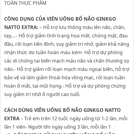
TOÀN THỰC PHẨM
CÔNG DỤNG CỦA VIÊN UỐNG BỔ NÃO GINKGO
NATTO EXTRA:
– Hỗ trợ lưu thông máu lên não, chân,
tay,…- Hỗ trợ giảm tình trạng hoa mắt, chóng mặt, đau
đầu, rối loạn tiền đình, suy giảm trí nhớ, giảm khả năng
nhận thức do tuần hoàn máu kém- Hỗ trợ dự phòng
các di chứng tai biến mạch máu não và chấn thương sọ
não.- Hỗ trợ giảm rối loạn mạch máu ngoại biên, hỗ trợ
bảo vệ và làm giảm thoái hóa võng mạc, rối loạn tuần
hoàn ở mắt, tai mũi họng.- Hỗ trợ và dự phòng chứng
suy giảm trí nhớ ở người cao tuổi.
CÁCH DÙNG VIÊN UỐNG BỔ NÃO GINKGO NATTO
EXTRA
– Trẻ em trên 12 tuổi: ngày uống từ 1-2 lần, mỗi
lần 1 viên- Người lớn ngày uống 3 lần, mỗi lần 1