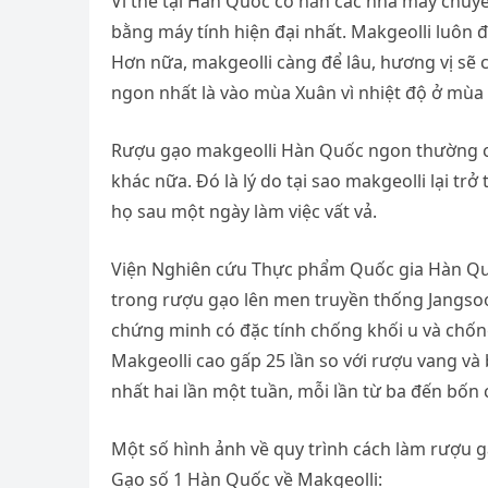
Vì thế tại Hàn Quốc có hẳn các nhà máy chuy
bằng máy tính hiện đại nhất. Makgeolli luôn 
Hơn nữa, makgeolli càng để lâu, hương vị sẽ
ngon nhất là vào mùa Xuân vì nhiệt độ ở mùa 
Rượu gạo makgeolli Hàn Quốc ngon thường có n
khác nữa. Đó là lý do tại sao makgeolli lại tr
họ sau một ngày làm việc vất vả.
Viện Nghiên cứu Thực phẩm Quốc gia Hàn Quố
trong rượu gạo lên men truyền thống Jangsoo
chứng minh có đặc tính chống khối u và chống
Makgeolli cao gấp 25 lần so với rượu vang và 
nhất hai lần một tuần, mỗi lần từ ba đến bốn
Một số hình ảnh về quy trình cách làm rượu 
Gạo số 1 Hàn Quốc về Makgeolli: