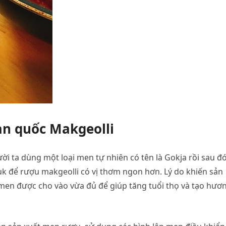
àn quốc Makgeolli
ời ta dùng một loại men tự nhiên có tên là Gokja rồi sau đ
uk để rượu makgeolli có vị thơm ngon hơn. Lý do khiến sản
 men được cho vào vừa đủ để giúp tăng tuổi thọ và tạo hươ