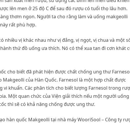
ên sản xuất men rượu, sử dụng các bình lên men điều khiển
được lên men ở 25 độ C để sau đó rượu có tuổi thọ lâu hơn.
 càng thơm ngon. Người ta cho rằng làm và uống makgeolli
này rất phù hợp.
hiều vị khác nhau như vị đắng, vị ngọt, vị chua và một số
ở thành thứ đồ uống ưa thích. Nó có thể xua tan đi cơn khát 
c cho biết đã phát hiện được chất chống ung thư Farneso
 Makgeolli của Hàn Quốc. Farnesol là một hợp chất được
 vi khuẩn. Các phân tích cho biết lượng Farnesol trong rư
bia. Một quan chức của Viện giải thích nếu một người uống 
 cốc thì sẽ có khả năng chống được ung thư.
gạo hàn quốc Makgeolli tại nhà máy WooriSool – Công ty rư