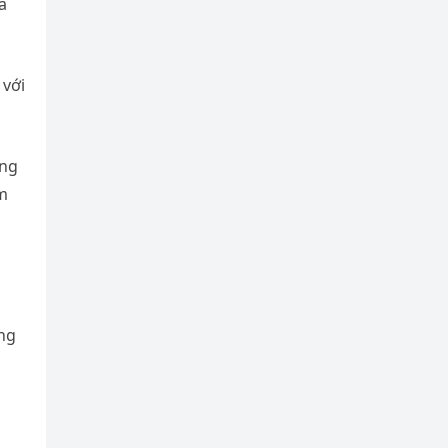
á
 với
ững
ìm
óng