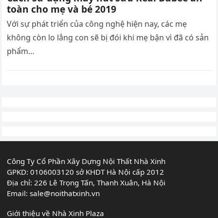
toàn cho mẹ và bé 2019
Với sự phát triển của công nghệ hiện nay, các mẹ
không còn lo lắng con sẽ bị đói khi mẹ bận vì đã có sản
phẩm…
Phân
trang
bài
viết
Công Ty Cổ Phần Xây Dựng Nội Thất Nhà Xinh
GPKD: 0106003120 sở KHDT Hà Nội cấp 2012
Địa chỉ: 226 Lê Trọng Tấn, Thanh Xuân, Hà Nội
Email:
sale@noithatxinh.vn
Giới thiệu về Nhà Xinh Plaza